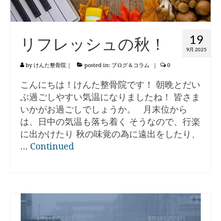
19
リフレッシュの秋！
9月 2025
by
けんた整骨院
|
posted in:
ブログ＆コラム
|
0
こんにちは！けんた整骨院です！ 朝晩とだい
ぶ過ごしやすい気温になりましたね！ 皆さま
いかがお過ごしでしょうか。 月末位から
は、日中の気温も落ち着く そうなので、行楽
に出かけたり 秋の味覚の為に遠出をしたり、
…
Continued