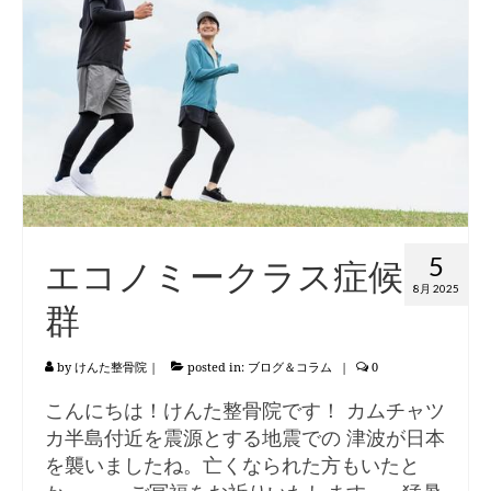
5
エコノミークラス症候
8月 2025
群
by
けんた整骨院
|
posted in:
ブログ＆コラム
|
0
こんにちは！けんた整骨院です！ カムチャツ
カ半島付近を震源とする地震での 津波が日本
を襲いましたね。亡くなられた方もいたと