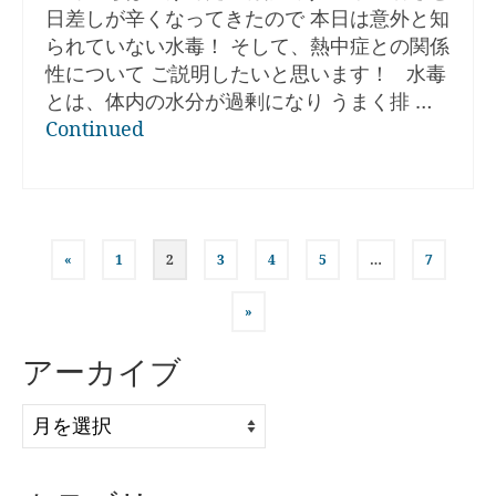
日差しが辛くなってきたので 本日は意外と知
られていない水毒！ そして、熱中症との関係
性について ご説明したいと思います！ 水毒
とは、体内の水分が過剰になり うまく排 …
Continued
投
«
1
2
3
4
5
…
7
稿
»
の
アーカイブ
ペ
ア
ー
ー
ジ
カ