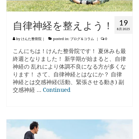
19
自律神経を整えよう！
8月 2025
by
けんた整骨院
|
posted in:
ブログ＆コラム
|
0
こんにちは！けんた整骨院です！ 夏休みも最
終週となりました！ 新学期が始まると、自律
神経の 乱れにより体調不良になる方が多くな
ります！ さて、自律神経とはなにか？ 自律
神経とは交感神経(活動、緊張させる動き) 副
交感神経 …
Continued