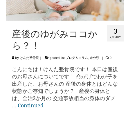
3
産後のゆがみココか
9月 2025
ら？！
by
けんた整骨院
|
posted in:
ブログ＆コラム
,
未分類
|
0
こんにちは！けんた整骨院です！ 本日は産後
のお母さんについてです！ 命がげでわが子を
出産した、お母さんの 産後の身体とはどんな
状態かご存知でしょうか？ 産後の身体と
は、全治2か月の 交通事故相当の身体のダメ
…
Continued