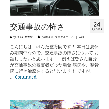
24
交通事故の怖さ
7月 2025
by
けんた整骨院
|
posted in:
ブログ＆コラム
|
0
こんにちは！けんた整骨院です！ 本日は夏休
み期間中なので、交通事故の怖さについて お
話ししたいと思います！ 例えば皆さん自分
が交通事故の被害者だった場合 病院や、整骨
院に行き治療をすると思います！ ですが、
…
Continued