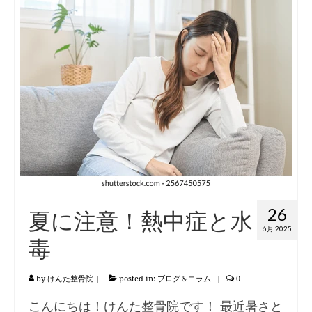
26
夏に注意！熱中症と水
6月 2025
毒
by
けんた整骨院
|
posted in:
ブログ＆コラム
|
0
こんにちは！けんた整骨院です！ 最近暑さと