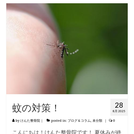
28
蚊の対策！
8月 2025
by
けんた整骨院
|
posted in:
ブログ＆コラム
,
未分類
|
0
こんにちは！けんた整骨院です！ 夏休みが終