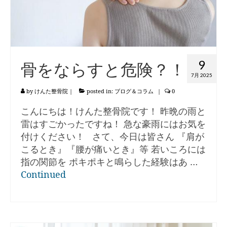
9
骨をならすと危険？！
7月 2025
by
けんた整骨院
|
posted in:
ブログ＆コラム
|
0
こんにちは！けんた整骨院です！ 昨晩の雨と
雷はすごかったですね！ 急な豪雨にはお気を
付けください！ さて、今日は皆さん 『肩が
こるとき』『腰が痛いとき』等 若いころには
指の関節を ポキポキと鳴らした経験はあ …
Continued